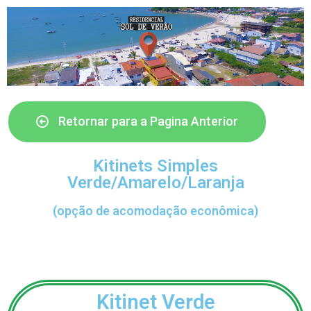
Retornar para a Pagina Anterior
Kitinets Simples
Verde/Amarelo/Laranja
(opção de acomodação econômica)
Kitinet Verde