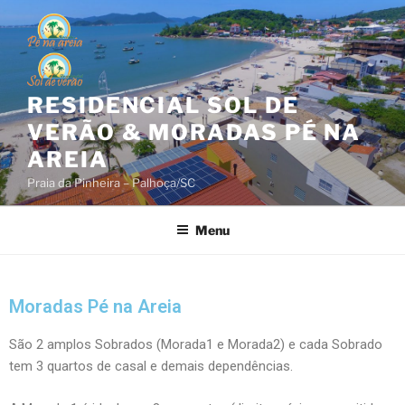
RESIDENCIAL SOL DE
VERÃO & MORADAS PÉ NA
AREIA
Praia da Pinheira – Palhoça/SC
Menu
Moradas Pé na Areia
São 2 amplos Sobrados (Morada1 e Morada2) e cada Sobrado
tem 3 quartos de casal e demais dependências.